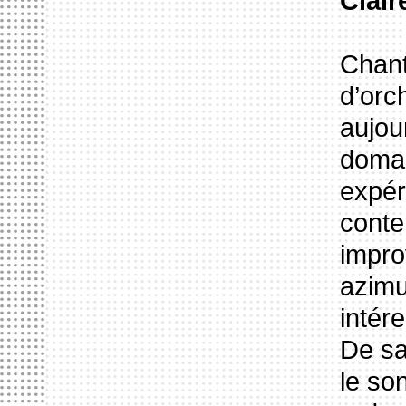
Clair
Chant
d’orc
aujou
domai
expér
conte
impro
azimu
intér
De sa 
le so