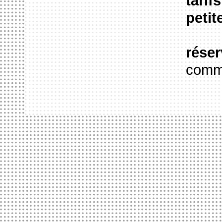
tarifs
petit
réser
comm
ACCUEIL
LE HANGAR
FORMATION