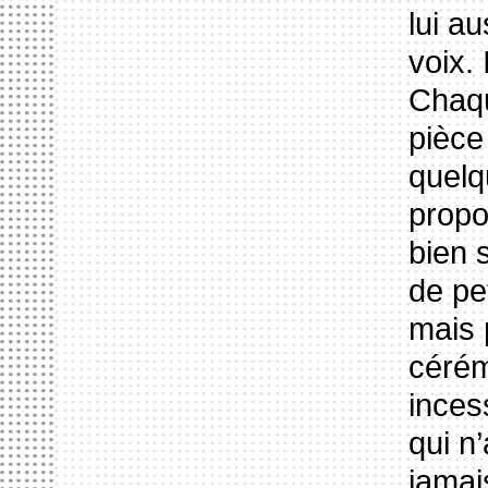
lui a
voix.
Chaqu
pièce
quelq
propos
bien 
de pe
mais 
cérém
inces
qui n
jamai