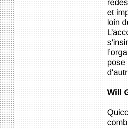
redes
et im
loin 
L’acc
s’ins
l’orga
pose 
d'aut
Will 
Quico
combi