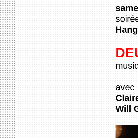
same
soiré
Hang
DE
musi
avec
Clair
Will 