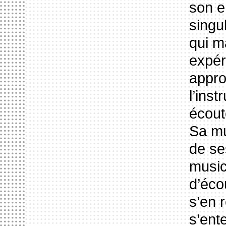
son e
singu
qui m
expér
appro
l’ins
écout
Sa mu
de ses
musici
d’éco
s’en 
s’ente