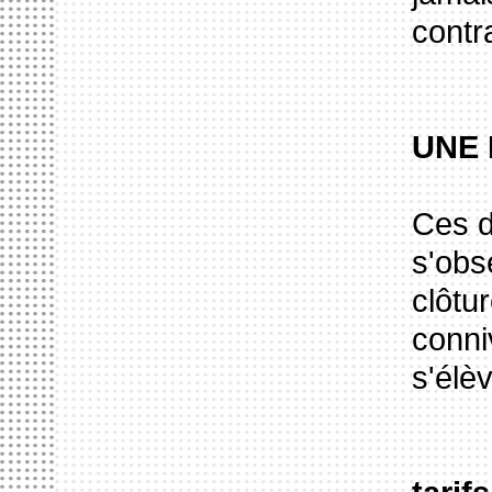
contr
UNE
Ces d
s'obs
clôtu
conni
s'élèv