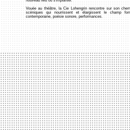
nouveau lieu où s'implanter.
Vouée au théâtre, la Cie Lohengrin rencontre sur son che
scéniques qui nourrissent et élargissent le champ fo
contemporaine, poésie sonore, performances.
EIL
LE HANGAR
FORMATION PRO
STAGES & ATELIERS
LA SAISON
INFOS PRATIQUE