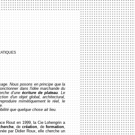
RATIQUES
issage. Nous posons en principe que la
 fonctionner dans l'idée marchande du
cherche d’une
écriture de plateau
. Le
ion d'un objet global, architectural,
eproduire mimétiquement le réel, le
e.
bilité que quelque chose ait lieu.
nce Riout en 1999, la Cie Lohengrin a
cherche
, de
création
, de
formation
,
nnée par Didier Roux, elle cherche un