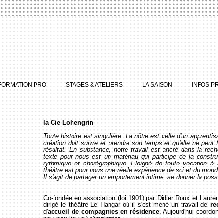
FORMATION PRO
STAGES & ATELIERS
LA SAISON
INFOS P
la Cie Lohengrin
Toute histoire est singulière. La nôtre est celle d'un apprent
création doit suivre et prendre son temps et qu'elle ne peut
résultat. En substance, notre travail est ancré dans la re
texte pour nous est un matériau qui participe de la construct
rythmique et chorégraphique. Eloigné de toute vocation à r
théâtre est pour nous une réelle expérience de soi et du mond
Il s'agit de partager un emportement intime, se donner la possi
Co-fondée en association (loi 1901) par Didier Roux et Laure
dirigé le théâtre Le Hangar où il s'est mené un travail de
re
d'
accueil de compagnies en résidence
. Aujourd'hui coordo