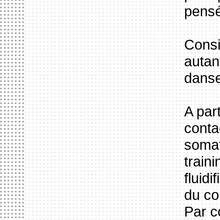
pensé
Consi
autan
danse
A par
conta
somat
train
fluidi
du cor
Par c