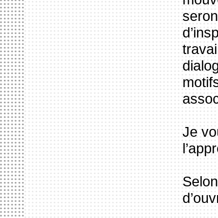
seron
d’ins
trava
dialo
motif
assoc
Je vo
l’app
Selon
d’ouv