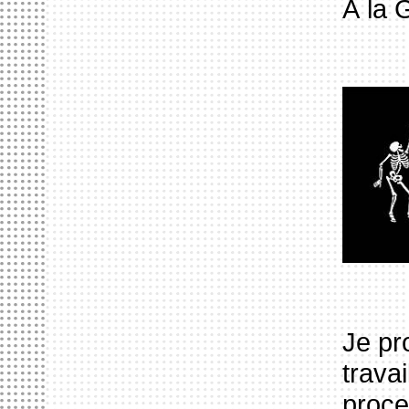
À la 
Je pr
trava
proce