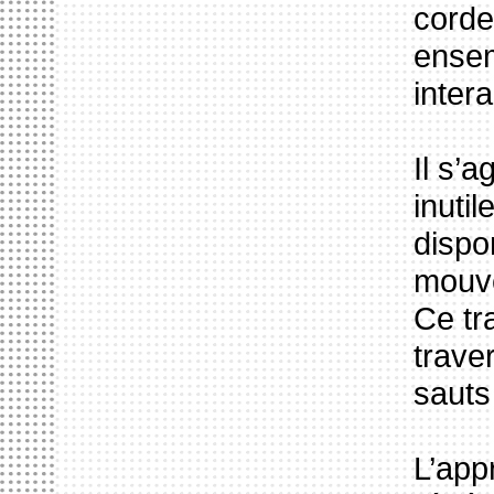
corde
ensem
inter
Il s’
inuti
dispon
mouve
Ce tra
trave
sauts
L’app