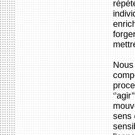
répét
indivi
enric
forge
mettr
Nous 
compo
proces
‘’agir
mouve
sens 
sensib