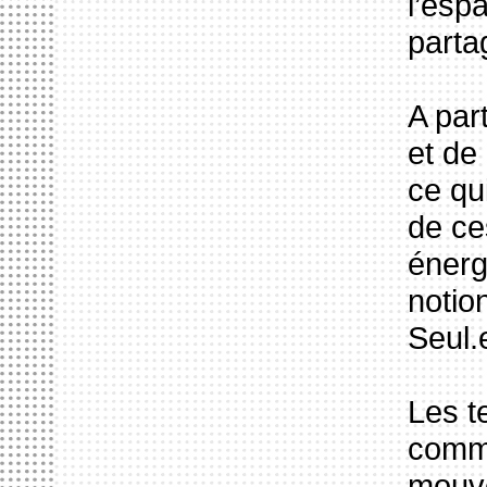
l’esp
parta
A part
et de
ce qu
de ce
énerg
notio
Seul.
Les t
commu
mouve