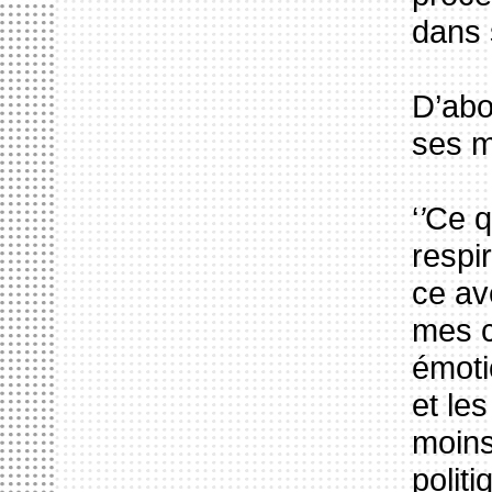
dans 
D’abo
ses m
‘
’
Ce q
respi
ce av
mes c
émoti
et le
moins
polit