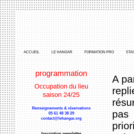
ACCUEIL
LE HANGAR
FORMATION PRO
STA
programmation
A pa
Occupation du lieu
repl
saison 24/25
résu
Renseignements & réservations
pas 
05 61 48 38 29
contact@lehangar.org
prio
Inscription newsletter