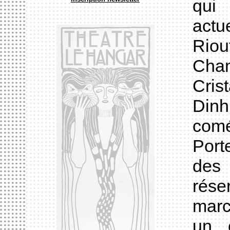
qui 
actu
Riou
Cham
Cris
Dinh
comé
Port
des
rése
marc
un 