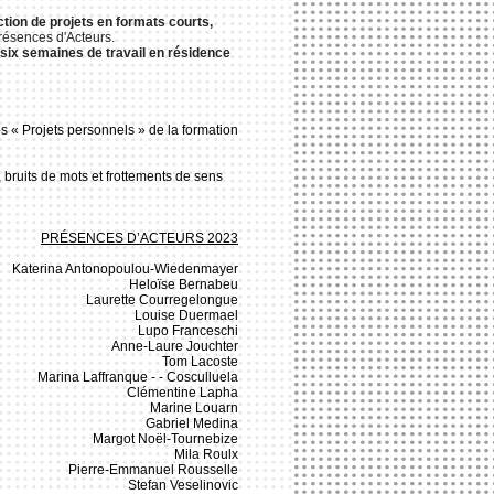
ction de projets en formats courts,
Présences d'Acteurs.
six semaines de travail en résidence
s « Projets personnels » de la formation
 bruits de mots et frottements de sens
PRÉSENCES D’ACTEURS 2023
Katerina
Antonopoulou-Wiedenmayer
Heloïse Bernabeu
Laurette Courregelongue
Louise Duermael
Lupo Franceschi
Anne-Laure Jouchter
Tom Lacoste
Marina Laffranque - - Cosculluela
Clémentine Lapha
Marine Louarn
Gabriel Medina
Margot Noël-Tournebize
Mila Roulx
Pierre-Emmanuel Rousselle
Stefan Veselinovic