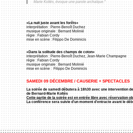
Marie Koltès, évoque une parole archaïque."
«La nuit juste avant les forêts»
interprétation : Pierre-Benoît Duchez
musique originale : Bernard Molinié
régie : Fabian Cordy
mise en scène : Filippo De Dominicis
«Dans la solitude des champs de coton»
interprétation : Pierre-Benoît Duchez, Jean-Marie Champagne
régie : Fabian Cordy
musique originale : Bernard Molinié
mise en scène : Filippo De Dominicis
SAMEDI 09 DÉCEMBRE / CAUSERIE + SPECTACLES
La soirée de samedi débutera à 18h30 avec une intervention de
de
Bernard-Marie Koltès
Cette partie de la soirée est en entrée libre avec réservation ob
La conférence sera suivie d'un moment d'entracte avant le déb
EIL
LE HANGAR
FORMATION PRO
STAGES & ATELIERS
LA SAISON
INFOS PRATIQUE