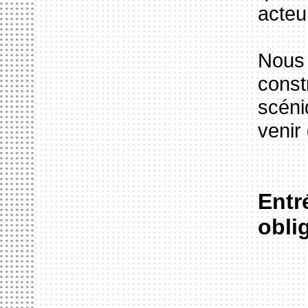
acteu
Nous
cons
scén
venir 
Entr
obli