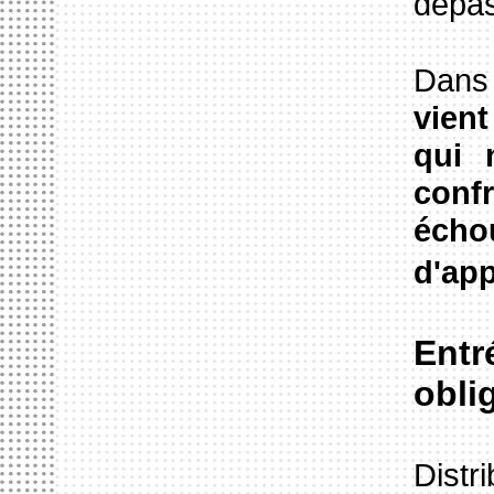
dépas
Dans 
vient
qui 
conf
écho
d'app
Entr
obli
Distr