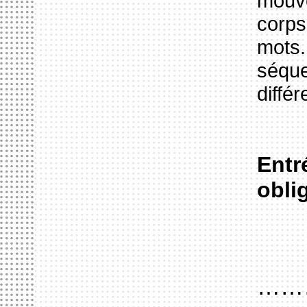
mouve
corps
mots.
séqu
diffé
Entr
obli
……