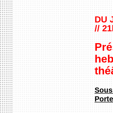
DU 
// 2
Pré
heb
thé
Sous 
Port