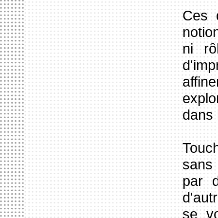
Ces 
notio
ni rô
d'im
affin
explo
dans l
Touch
sans 
par 
d'aut
se vo