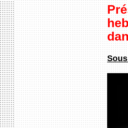
Pré
heb
dan
Sous 