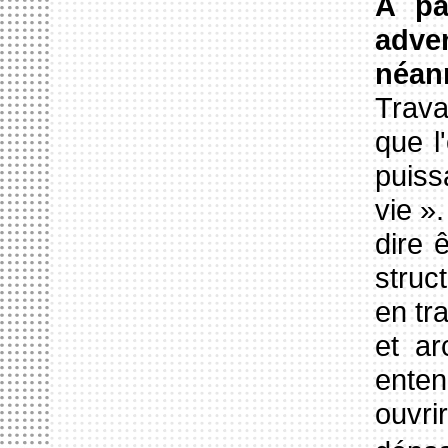
A par
adven
néan
Trava
que l
puiss
vie ».
dire 
struc
en tr
et ar
enten
ouvri