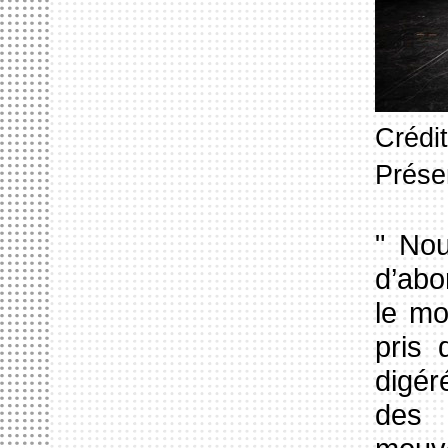
Crédi
Prése
" Nou
d’abo
le mo
pris
digér
des 