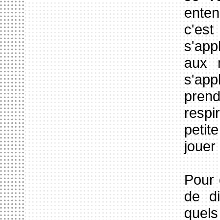
enten
c'es
s'app
aux 
s'app
prend
respi
petit
jouer 
Pour 
de di
quels