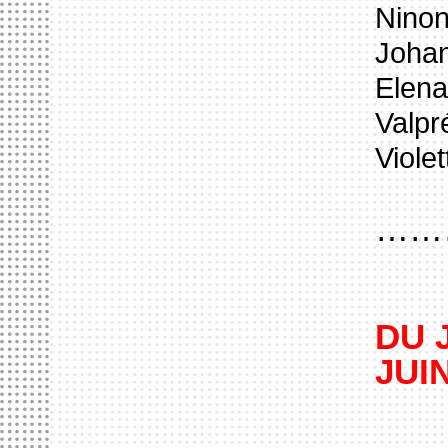
Ninon
Johan
Elena
Valpr
Viole
……
DU 
JUIN